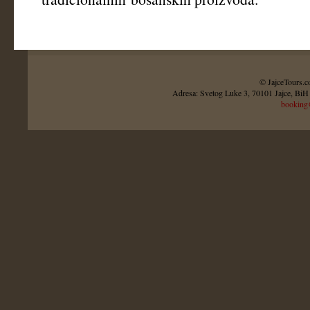
© JajceTours.c
Adresa: Svetog Luke 3, 70101 Jajce, BiH 
booking