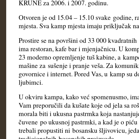
KRUNE za 2006. i 2007. godinu.
Otvoren je od 15.04 – 15.10 svake godine, 
mjesta. Sva kamp mjesta imaju priključak na 
Prostire se na površini od 33 000 kvadratnih
ima restoran, kafe bar i mjenjačnicu. U kom
23 moderno opremljenje tuš kabine, a kampe
mašine za sušenje i pranje veša. Za komunika
govornice i internet. Pored Vas, u kamp su do
ljubimci.
U okviru kampa, kako već spomenusmo, imam
Vam preporučili da kušate koje od jela sa roš
morala biti i ukusna pastrmka koja nastanjuj
čuvene po ukusnoj pastrmki, a kad je o piću 
trebali propustiti ni bosansku šljivovicu, jed
tradicionalnih bosanskih proizvoda.