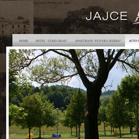
HOME
HOTEL “STARI GRAD”
APARTMANI “PLIVSKO JEZERO”
AUTO 